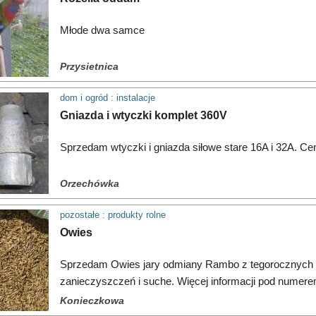
Młode dwa samce
Przysietnica
dom i ogród : instalacje
Gniazda i wtyczki komplet 360V
Sprzedam wtyczki i gniazda siłowe stare 16A i 32A. Ce
Orzechówka
pozostałe : produkty rolne
Owies
Sprzedam Owies jary odmiany Rambo z tegorocznych 
zanieczyszczeń i suche. Więcej informacji pod numere
100kg.
Konieczkowa