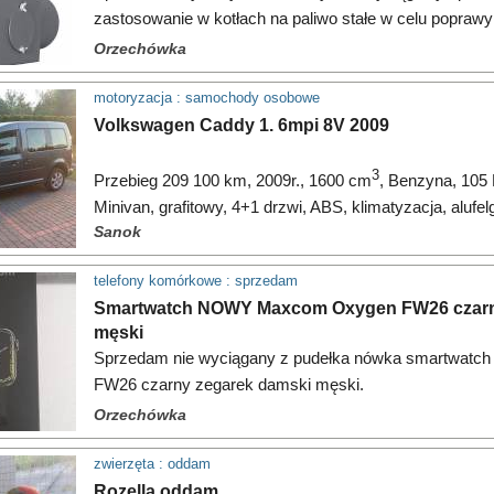
zastosowanie w kotłach na paliwo stałe w celu popraw
Urządzenie je
Orzechówka
motoryzacja : samochody osobowe
Volkswagen Caddy 1. 6mpi 8V 2009
3
Przebieg 209 100 km, 2009r., 1600 cm
, Benzyna, 105
Minivan, grafitowy, 4+1 drzwi, ABS, klimatyzacja, alufelg
Sanok
telefony komórkowe : sprzedam
Smartwatch NOWY Maxcom Oxygen FW26 czarn
męski
Sprzedam nie wyciągany z pudełka nówka smartwa
FW26 czarny zegarek damski męski.
Orzechówka
zwierzęta : oddam
Rozella oddam