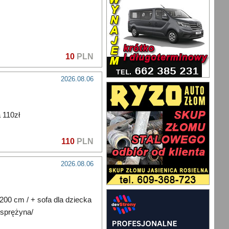
10
PLN
2026.08.06
 110zł
110
PLN
2026.08.06
200 cm / + sofa dla dziecka
 sprężyna/