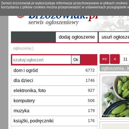
Serwis brzozowiak.pl wykorzystuje informacje przechowywane w plikach cookies.
korzystania z plików cookies można przeprowadzić w ustawieniach przeglądarki w
dodaj ogłoszenie
usuń ogłosz
ogłoszenia )
<<
<
11
Ok
ogłoszenia : 
dom i ogród
6772
dla dzieci
1746
elektronika, foto
927
komputery
506
muzyka
179
książki, podręczniki
176