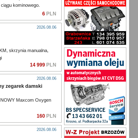
y ciągu kominowego.
6
PLN
2026.08.06
 KM, skrzynia manualna,
i
14 999
PLN
2026.08.06
y zegarek damski
tch NOWY Maxcom Oxygen
160
PLN
2026.08.06