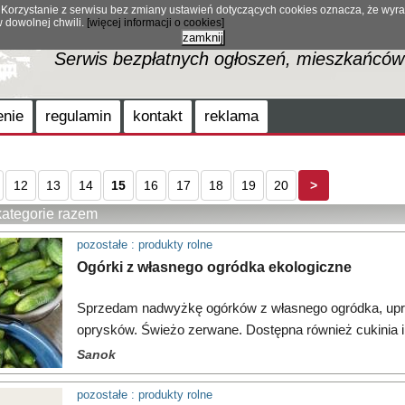
 Korzystanie z serwisu bez zmiany ustawień dotyczących cookies oznacza, że wyr
 dowolnej chwili.
[więcej informacji o cookies]
OGŁOSZENIA
zamknij
Serwis bezpłatnych ogłoszeń, mieszkańców 
enie
regulamin
kontakt
reklama
12
13
14
15
16
17
18
19
20
>
kategorie razem
pozostałe : produkty rolne
Ogórki z własnego ogródka ekologiczne
Sprzedam nadwyżkę ogórków z własnego ogródka, upr
oprysków. Świeżo zerwane. Dostępna również cukinia i
Sanok
pozostałe : produkty rolne