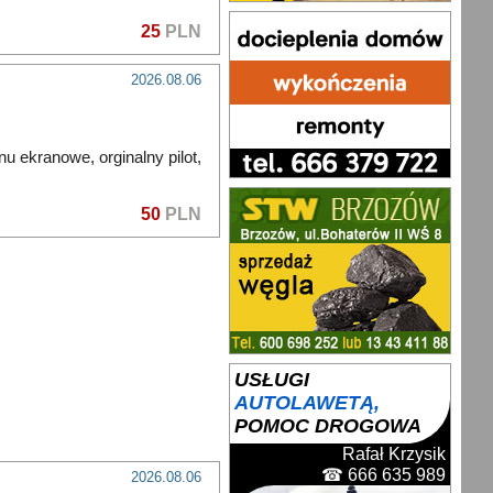
25
PLN
2026.08.06
u ekranowe, orginalny pilot,
50
PLN
2026.08.06