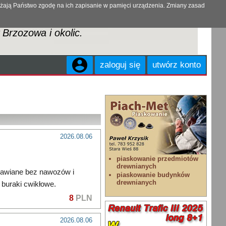
ażają Państwo zgodę na ich zapisanie w pamięci urządzenia. Zmiany zasad
Brzozowa i okolic.
zaloguj się
utwórz konto
2026.08.06
awiane bez nawozów i
 buraki cwikłowe.
8
PLN
2026.08.06