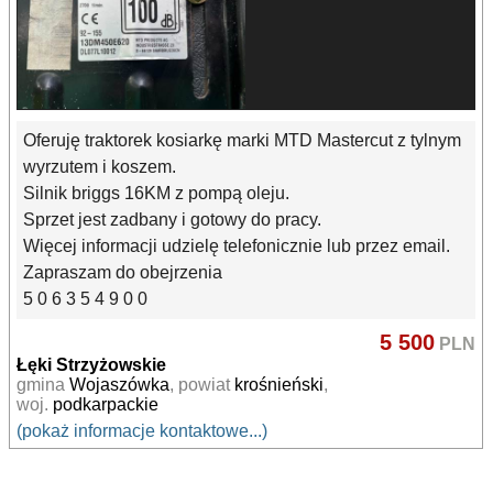
Oferuję traktorek kosiarkę marki MTD Mastercut z tylnym
wyrzutem i koszem.
Silnik briggs 16KM z pompą oleju.
Sprzet jest zadbany i gotowy do pracy.
Więcej informacji udzielę telefonicznie lub przez email.
Zapraszam do obejrzenia
5 0 6 3 5 4 9 0 0
5 500
PLN
Łęki Strzyżowskie
gmina
Wojaszówka
, powiat
krośnieński
,
woj.
podkarpackie
(pokaż informacje kontaktowe...)