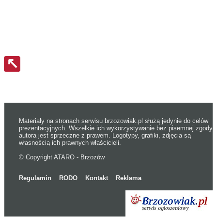
↖
Materiały na stronach serwisu brzozowiak.pl służą jedynie do celów
prezentacyjnych. Wszelkie ich wykorzystywanie bez pisemnej zgody
autora jest sprzeczne z prawem. Logotypy, grafiki, zdjęcia są
własnością ich prawnych właścicieli.
© Copyright ATARO - Brzozów
Regulamin
RODO
Kontakt
Reklama