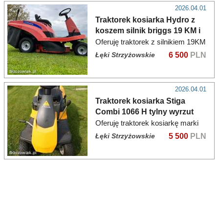
gdzie zostały wymienione pasek
2026.04.01
napędu
Traktorek kosiarka Hydro z
koszem silnik briggs 19 KM i
pompą oleju
Oferuję traktorek z silnikiem 19KM
i tylnym wyrzutem. Kosiarka
Łęki Strzyżowskie
6 500
PLN
Simplicity model Coronet RD z
hydrostatyczną skrzynią biegów.
Kosisko o szerokości 84cm
2026.04.01
załączane
Traktorek kosiarka Stiga
Combi 1066 H tylny wyrzut
kosz mulczowanie
Oferuję traktorek kosiarkę marki
Stiga z tylnym wyrzutem i
Łęki Strzyżowskie
5 500
PLN
koszem. Możliwość przebudowy
kosiska na wyrzut boczny oraz na
mulczowanie. Sprzet jest zadbany
i