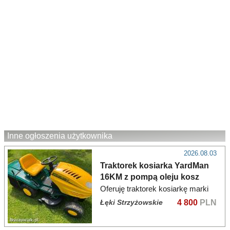
Inne ogłoszenia użytkownika
2026.08.03
Traktorek kosiarka YardMan
16KM z pompą oleju kosz
tylny wyrzut
Oferuję traktorek kosiarkę marki
MTD z tylnym wyrzutem i
Łęki Strzyżowskie
4 800
PLN
koszem. Silnik briggs 16KM z
pompą oleju. Traktorek po serwisie